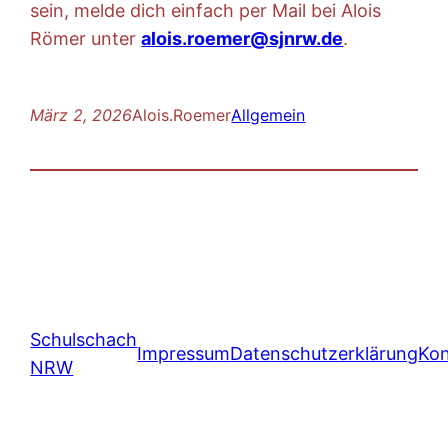
sein, melde dich einfach per Mail bei Alois
Römer unter
alois.roemer@sjnrw.de
.
März 2, 2026
Alois.Roemer
Allgemein
Schulschach
Impressum
Datenschutzerklärung
Kon
NRW